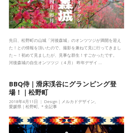
先日、松野町の山城「河後森城」のオンツツジが満開を迎え
た！との情報を頂いたので、撮影を兼ねて見に行ってきまし
た～！初めて見ましたが、見事な群生！すごかったです。
河後森城の自生オンツツジ（４月） 昨年デザイ …
BBQ侍｜滑床渓谷にグランピング登
場！｜松野町
2018年4月11日
Design｜メルカドデザイン
,
愛媛県｜松野町
,
＊全記事