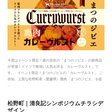
今度はイベント限定！森の息吹の「まつのジビエ」の新商品
が登場！ドイツで根強い人気を誇る「カレーヴルスト」で
す。 イベント限定！まつのジビエの「カレーヴルスト」 ご
存知、上質な松野町産（愛媛県）鹿肉「まつのジビエ」を提
…
松野町｜清良記シンポジウムチラシデ
ザイン