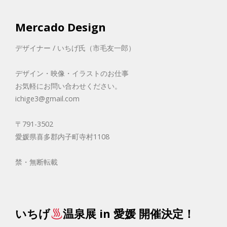
Mercado Design
デザイナー / いちげ氏（市毛友一郎）
デザイン・映像・イラストのお仕事
お気軽にお問い合わせください。
ichige3@gmail.com
〒791-3502
愛媛県喜多郡内子町寺村1108
禁・無断転載
いちげ
温泉展 in 愛媛 開催決定！