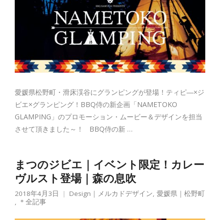
愛媛県松野町・滑床渓谷にグランピングが登場！ティピ―×ジ
ビエ×グランピング！BBQ侍の新企画「NAMETOKO
GLAMPING」のプロモーション・ムービー＆デザインを担当
させて頂きました～！ BBQ侍の新 …
まつのジビエ｜イベント限定！カレー
ヴルスト登場｜森の息吹
2018年4月3日
Design｜メルカドデザイン
,
愛媛県｜松野町
,
＊全記事