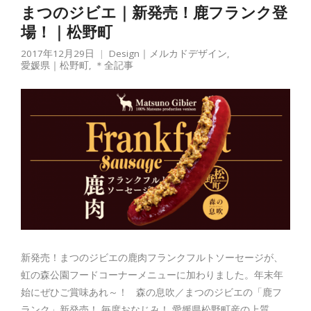
まつのジビエ｜新発売！鹿フランク登
場！｜松野町
2017年12月29日
Design｜メルカドデザイン
,
愛媛県｜松野町
,
＊全記事
新発売！まつのジビエの鹿肉フランクフルトソーセージが、
虹の森公園フードコーナーメニューに加わりました。年末年
始にぜひご賞味あれ～！ 森の息吹／まつのジビエの「鹿フ
ランク」新発売！ 毎度おなじみ！ 愛媛県松野町産の上質 …