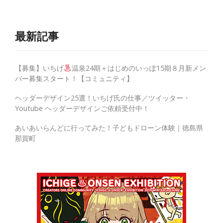
最新記事
【募集】いちげ
温泉24期＋はじめのいっぽ15期８月新メン
バー募集スタート！【コミュニティ】
ヘッダーデザイン25選！いちげ氏の仕事／ツイッター・
Youtube ヘッダーデザインご依頼受付中！
あいあいらんどに行ってみた！子どもドローン体験｜徳島県
那賀町