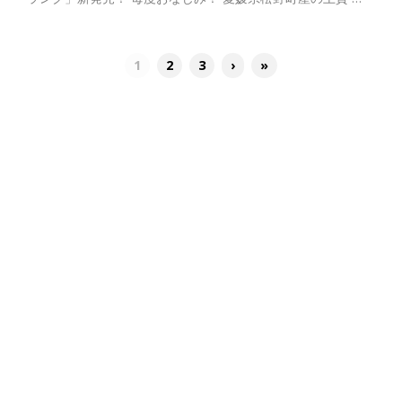
1
2
3
›
»