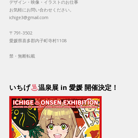
デザイン・映像・イラストのお仕事
お気軽にお問い合わせください。
ichige3@gmail.com
〒791-3502
愛媛県喜多郡内子町寺村1108
禁・無断転載
いちげ
温泉展 in 愛媛 開催決定！