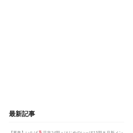
最新記事
【募集】いちげ
温泉24期＋はじめのいっぽ15期８月新メン