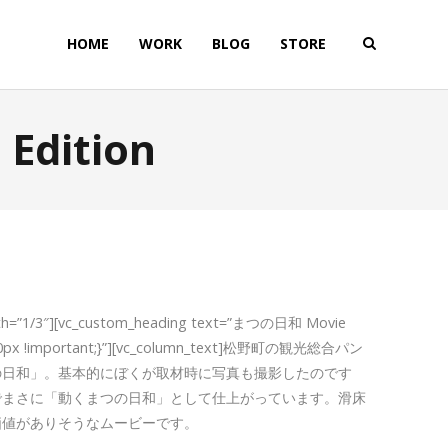
HOME
WORK
BLOG
STORE
 Edition
width=”1/3″][vc_custom_heading text=”まつの日和 Movie
tom: 20px !important;}”][vc_column_text]松野町の観光総合パン
の日和」。基本的にぼくが取材時に写真も撮影したのです
でまさに「動くまつの日和」として仕上がっています。滑床
価値がありそうなムービーです。