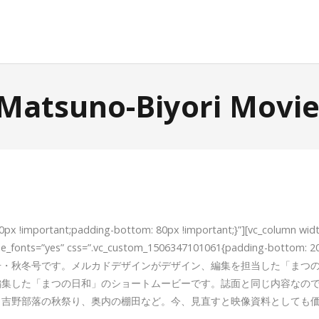
Matsuno-Biyori Movie
50px !important;padding-bottom: 80px !important;}”][vc_column 
e_theme_fonts=”yes” css=”.vc_custom_1506347101061{padding-bot
号・秋冬号です。メルカドデザインがデザイン、編集を担当した「まつ
編集した「まつの日和」のショートムービーです。誌面と同じ内容なの
、吉野部落の秋祭り、奥内の棚田など。今、見直すと映像資料としても