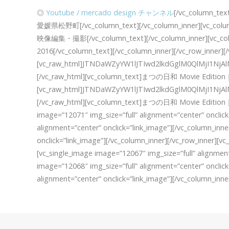
◎
Youtube /
mercado design チャンネル
[/vc_column_text
愛媛県松野町[/vc_column_text][/vc_column_inner][vc_column
映像編集・撮影[/vc_column_text][/vc_column_inner][vc_colu
2016[/vc_column_text][/vc_column_inner][/vc_row_inner][
[vc_raw_html]JTNDaWZyYW1lJTIwd2lkdGglM0QlMjI1
[/vc_raw_html][vc_column_text]まつの日和 Movie Editio
[vc_raw_html]JTNDaWZyYW1lJTIwd2lkdGglM0QlMjI1N
[/vc_raw_html][vc_column_text]まつの日和 Movie Edition｜
image=”12071″ img_size=”full” alignment=”center” onclick
alignment=”center” onclick=”link_image”][/vc_column_inne
onclick=”link_image”][/vc_column_inner][/vc_row_inner][
[vc_single_image image=”12067″ img_size=”full” alignment
image=”12068″ img_size=”full” alignment=”center” onclick
alignment=”center” onclick=”link_image”][/vc_column_inne
Post