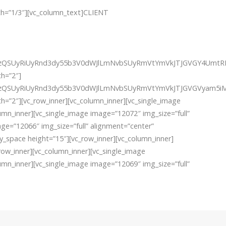
idth=”1/3″][vc_column_text]CLIENT
wcyUzQSUyRiUyRnd3dy55b3V0dWJlLmNvbSUyRmVtYmVkJTJGVGY4Um
h=”2″]
cyUzQSUyRiUyRnd3dy55b3V0dWJlLmNvbSUyRmVtYmVkJTJGVGVyam
″][vc_row_inner][vc_column_inner][vc_single_image
lumn_inner][vc_single_image image=”12072″ img_size=”full”
age=”12066″ img_size=”full” alignment=”center”
y_space height=”15″][vc_row_inner][vc_column_inner]
_row_inner][vc_column_inner][vc_single_image
lumn_inner][vc_single_image image=”12069″ img_size=”full”