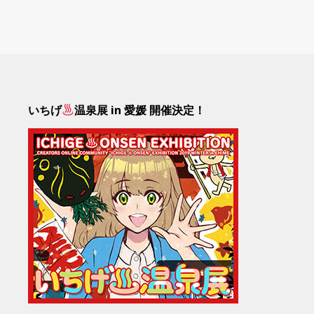
いちげ
温泉展 in 愛媛 開催決定！