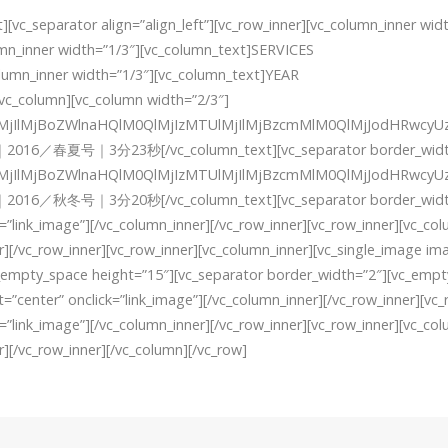
][vc_separator align=”align_left”][vc_row_inner][vc_column_inner w
_inner width=”1/3″][vc_column_text]SERVICES
mn_inner width=”1/3″][vc_column_text]YEAR
/vc_column][vc_column width=”2/3″]
NjAlMjIlMjBoZWlnaHQlM0QlMjIzMTUlMjIlMjBzcmMlM0QlMjJodHR
n｜2016／春夏号｜3分23秒[/vc_column_text][vc_separator border_widt
jAlMjIlMjBoZWlnaHQlM0QlMjIzMTUlMjIlMjBzcmMlM0QlMjJodHRw
2016／秋冬号｜3分20秒[/vc_column_text][vc_separator border_width=”2
=”link_image”][/vc_column_inner][/vc_row_inner][vc_row_inner][vc_co
r][/vc_row_inner][vc_row_inner][vc_column_inner][vc_single_image im
vc_empty_space height=”15″][vc_separator border_width=”2″][vc_empt
=”center” onclick=”link_image”][/vc_column_inner][/vc_row_inner][vc
=”link_image”][/vc_column_inner][/vc_row_inner][vc_row_inner][vc_co
r][/vc_row_inner][/vc_column][/vc_row]