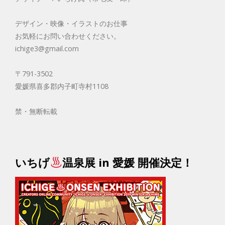
デザイン・映像・イラストのお仕事
お気軽にお問い合わせください。
ichige3@gmail.com
〒791-3502
愛媛県喜多郡内子町寺村1108
禁・無断転載
いちげ
温泉展 in 愛媛 開催決定！