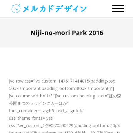
Niji-no-mori Park 2016
[vc_row css=”.vc_custom_1475171414015{padding-top:
50px !important;padding-bottom: 80px !important;}”]
[vc_column width=”1/3″][vc_custom_heading text=”虹の森
公園まつのラッピングカーほか”
font_container=”tag:h5|text_align:left”
use_theme_fonts=”yes”
css=”.vc_custom_1498570590429{padding-bottom: 20px
!important;}”][vc_column_text]2016年秋～2017年初旬にか