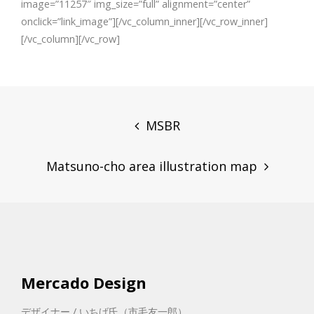
image=”11257″ img_size=”full” alignment=”center”
onclick=”link_image”][/vc_column_inner][/vc_row_inner]
[/vc_column][/vc_row]
Post
navigation
MSBR
Matsuno-cho area illustration map
Mercado Design
デザイナー / いちげ氏（市毛友一郎）