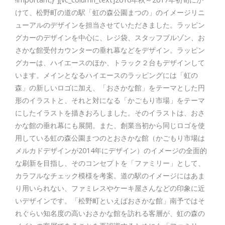
けて、松野町の道の駅「虹の森公園まつの」のイメージリニ
ューアルのデザインを担当させていただきました。ラッピン
グカーのデザインを中心に、レジ袋、スタッフブルゾン、お
さかな館受付カウンターの垂れ幕などをデザイン。ラッピン
グカーは、ハイエースのほか、トラック２台もデザインして
います。メインとなるハイエースのラッピングには「虹の
森」の新しいロゴに加え、「おさかな館」をテーマとした円
形のイラストと、それと対になる「かごもり市場」をテーマ
にしたイラストを描きおろしました。そのイラストは、おさ
かな館の垂れ幕にも展開。また、創業当初から同じロゴを使
用している虹の森公園まつのとおさかな館（かごもり市場は
メルカドデザインが2014年にデザイン）のイメージの全面的
な刷新を目指し、そのコンセプトを「ファミリー」として、
カラフルなチェック模様を考案。道の駅のイメージにはあま
り用いられない、ファミレスやケーキ屋さんなどの印象に近
いデザインです。「松野町といえばおさかな館」南予ではそ
れぐらい知名度の高いおさかな館を訪れる客層が、虹の森の