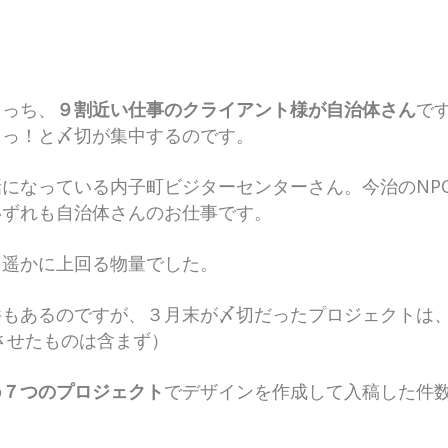
こっち、
９割近い仕事のクライアント様が自治体さん
で
～っ！と〆切が集中するのです。
になっている内子町ビジターセンターさん。今治のNP
いずれも自治体さんのお仕事です。
を遥かに上回る物量でした。
件もあるのですが、３月末が〆切だったプロジェクトは
させたものは含まず）
の
７つのプロジェクト
でデザインを作成して入稿した件