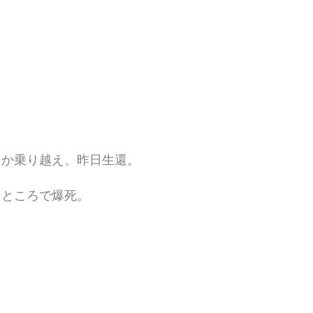
とか乗り越え、昨日生還。
たところで爆死。