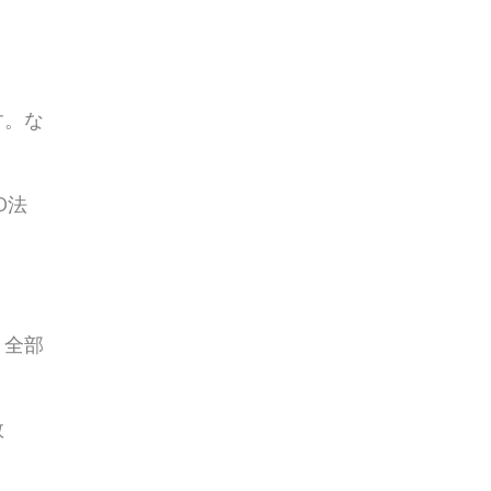
す。な
O法
、全部
数