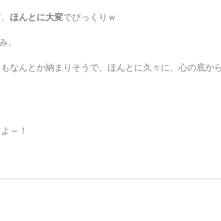
ど、
ほんとに大変
でびっくりｗ
み。
らもなんとか納まりそうで、ほんとに久々に、心の底か
すよ～！