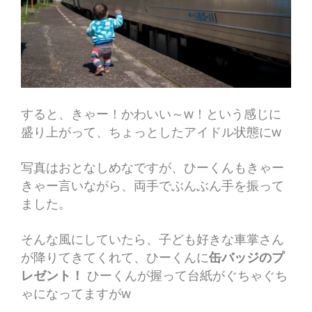
すると、きゃー！かわいい～w！という感じに
盛り上がって、ちょっとしたアイドル状態にw
写真はおとなしめなですが、ひーくんもきゃー
きゃー言いながら、両手でぶんぶん手を振って
ました。
そんな風にしていたら、子ども好きな車掌さん
が降りてきてくれて、ひーくんに
缶バッジのプ
レゼント！
ひーくんが握って台紙がぐちゃぐち
ゃになってますがw