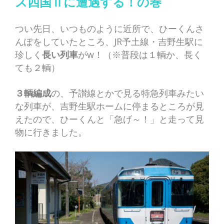
ス四国Ⅱに遭遇する！の巻
つい先日、いつものように近所で、ひーくんさ
んぽをしていたところ、JR予土線・吉野生駅に
珍しく
長い列車
がw！（※普段は１輌か、長く
ても２輌）
３輌編成
の、予讃線とかで見る特急列車みたい
な列車が、吉野生駅ホームに停まるところが見
えたので、ひーくんと「急げ～！」と走って見
物に行きました。