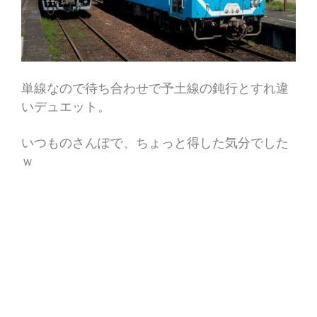
単線なので待ち合わせで予土線の鈍行とすれ違
いデュエット。
いつものさんぽで、ちょっと得した気分でした
ｗ