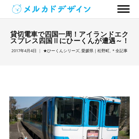
貸切電車で四国一周！アイランドエク
スプレス四国Ⅱにひーくんが遭遇～！
2017年4月4日
★ひーくんシリーズ
,
愛媛県｜松野町
,
＊全記事