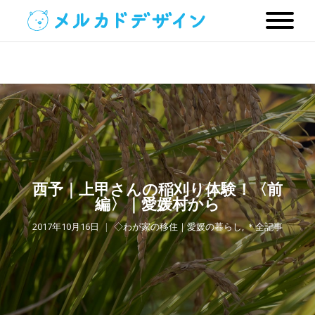
西予｜上甲さんの稲刈り体験！〈前
編〉｜愛媛村から
2017年10月16日
◇わが家の移住｜愛媛の暮らし
,
＊全記事