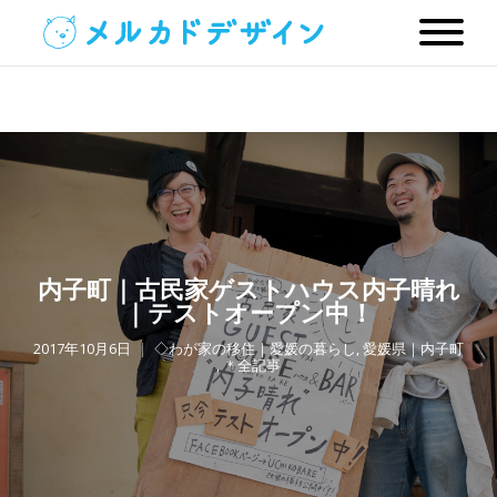
内子町｜古民家ゲストハウス内子晴れ
｜テストオープン中！
2017年10月6日
◇わが家の移住｜愛媛の暮らし
,
愛媛県｜内子町
,
＊全記事