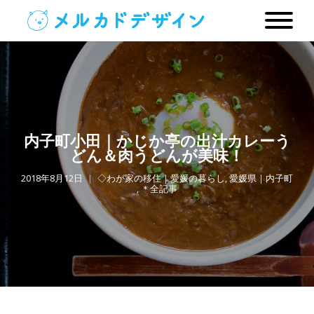
内子町小田｜かじか亭の出汁カレーう
どん＆肉うどんが美味！
2018年8月12日
◇わが家の移住｜愛媛の暮らし
,
愛媛県｜内子町
,
＊全記事