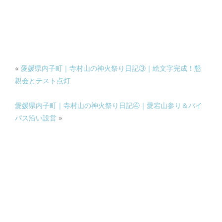
«
愛媛県内子町｜寺村山の神火祭り日記③｜絵文字完成！懇
親会とテスト点灯
愛媛県内子町｜寺村山の神火祭り日記④｜愛宕山参り＆バイ
パス沿い設営
»