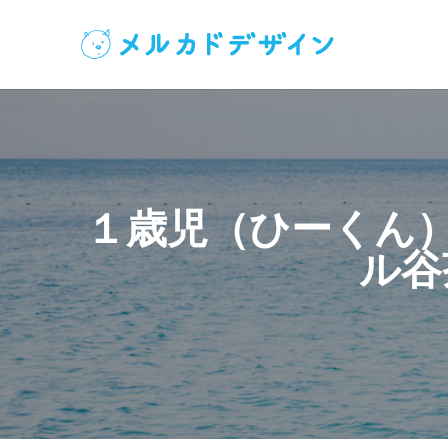
１歳児（ひーくん
ル谷