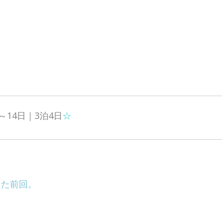
～14日｜3泊4日
☆
った前回。