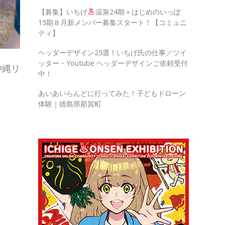
【募集】いちげ
温泉24期＋はじめのいっぽ
15期８月新メンバー募集スタート！【コミュニ
ティ】
ヘッダーデザイン25選！いちげ氏の仕事／ツイ
ッター・Youtube ヘッダーデザインご依頼受付
沖縄リ
中！
あいあいらんどに行ってみた！子どもドローン
体験｜徳島県那賀町