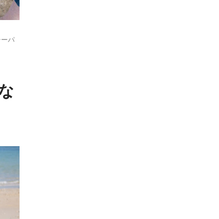
シーパ
な