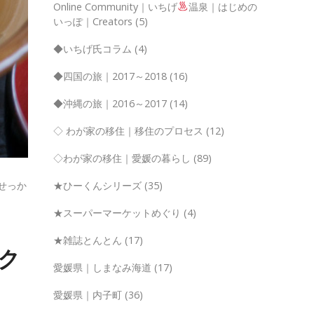
Online Community｜いちげ
温泉｜はじめの
いっぽ｜Creators
(5)
◆いちげ氏コラム
(4)
◆四国の旅｜2017～2018
(16)
◆沖縄の旅｜2016～2017
(14)
◇ わが家の移住｜移住のプロセス
(12)
◇わが家の移住｜愛媛の暮らし
(89)
★ひーくんシリーズ
(35)
せっか
★スーパーマーケットめぐり
(4)
★雑誌とんとん
(17)
ク
愛媛県｜しまなみ海道
(17)
愛媛県｜内子町
(36)