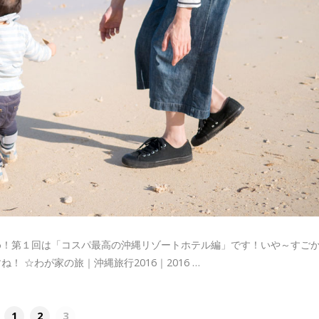
め！第１回は「コスパ最高の沖縄リゾートホテル編」です！いや～すご
 ☆わが家の旅｜沖縄旅行2016｜2016 …
1
2
3